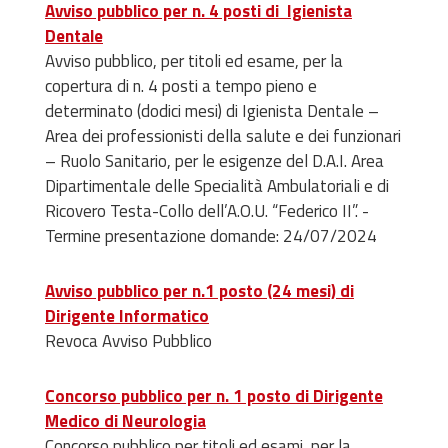
Avviso pubblico per n. 4 posti di Igienista
Dentale
Avviso pubblico, per titoli ed esame, per la
copertura di n. 4 posti a tempo pieno e
determinato (dodici mesi) di Igienista Dentale –
Area dei professionisti della salute e dei funzionari
– Ruolo Sanitario, per le esigenze del D.A.I. Area
Dipartimentale delle Specialità Ambulatoriali e di
Ricovero Testa-Collo dell’A.O.U. “Federico II”. -
Termine presentazione domande: 24/07/2024
Avviso pubblico per n.1 posto (24 mesi) di
Dirigente Informatico
Revoca Avviso Pubblico
Concorso pubblico per n. 1 posto di Dirigente
Medico di Neurologia
Concorso pubblico per titoli ed esami, per la