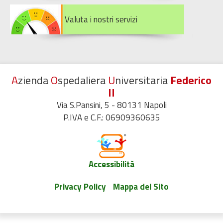
Valuta i nostri servizi
A
zienda
O
spedaliera
U
niversitaria
Federico
II
Via S.Pansini, 5 - 80131 Napoli
P.IVA e C.F.: 06909360635
Accessibilità
Privacy Policy
Mappa del Sito