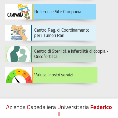
Reference Site Campania
Centro Reg. di Coordinamento
per i Tumori Rari
Centro di Sterilità e infertilità di coppia -
Oncofertilità
Valuta i nostri servizi
A
zienda
O
spedaliera
U
niversitaria
Federico
II