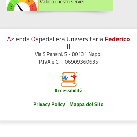
Valuta i nostri servizi
A
zienda
O
spedaliera
U
niversitaria
Federico
II
Via S.Pansini, 5 - 80131 Napoli
P.IVA e C.F.: 06909360635
Accessibilità
Privacy Policy
Mappa del Sito