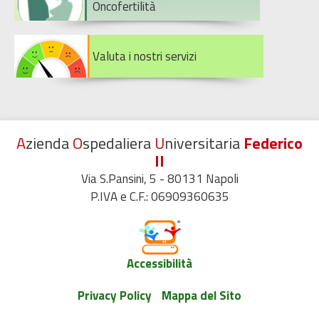
Oncofertilità
Valuta i nostri servizi
A
zienda
O
spedaliera
U
niversitaria
Federico
II
Via S.Pansini, 5 - 80131 Napoli
P.IVA e C.F.: 06909360635
Accessibilità
Privacy Policy
Mappa del Sito