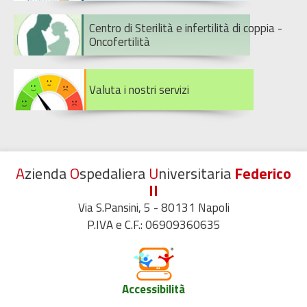
Centro di Sterilità e infertilità di coppia -
Oncofertilità
Valuta i nostri servizi
A
zienda
O
spedaliera
U
niversitaria
Federico
II
Via S.Pansini, 5 - 80131 Napoli
P.IVA e C.F.: 06909360635
Accessibilità