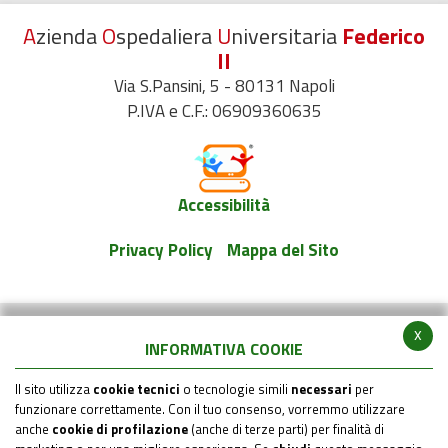
A
zienda
O
spedaliera
U
niversitaria
Federico
II
Via S.Pansini, 5 - 80131 Napoli
P.IVA e C.F.: 06909360635
Accessibilità
Privacy Policy
Mappa del Sito
x
INFORMATIVA COOKIE
Il sito utilizza
cookie tecnici
o tecnologie simili
necessari
per
funzionare correttamente. Con il tuo consenso, vorremmo utilizzare
anche
cookie di profilazione
(anche di terze parti) per finalità di