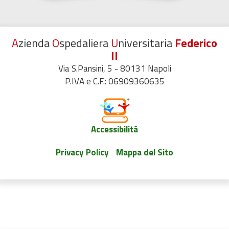
A
zienda
O
spedaliera
U
niversitaria
Federico
II
Via S.Pansini, 5 - 80131 Napoli
P.IVA e C.F.: 06909360635
Accessibilità
Privacy Policy
Mappa del Sito