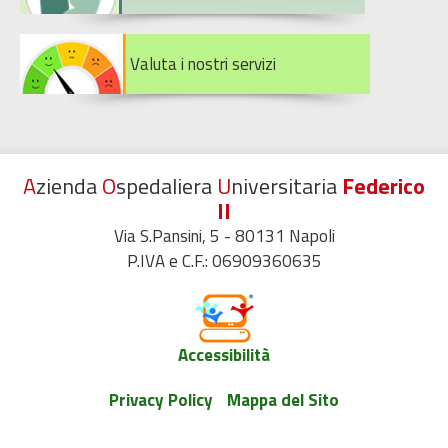
Valuta i nostri servizi
A
zienda
O
spedaliera
U
niversitaria
Federico
II
Via S.Pansini, 5 - 80131 Napoli
P.IVA e C.F.: 06909360635
Accessibilità
Privacy Policy
Mappa del Sito