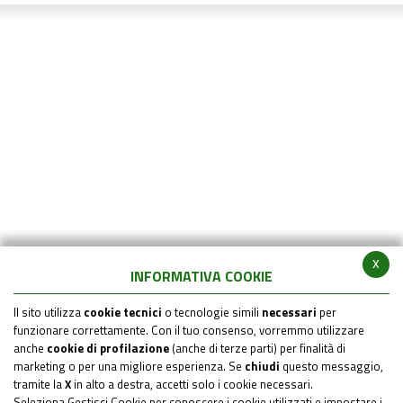
x
INFORMATIVA COOKIE
Il sito utilizza
cookie tecnici
o tecnologie simili
necessari
per
funzionare correttamente. Con il tuo consenso, vorremmo utilizzare
anche
cookie di profilazione
(anche di terze parti) per finalità di
marketing o per una migliore esperienza. Se
chiudi
questo messaggio,
tramite la
X
in alto a destra, accetti solo i cookie necessari.
Seleziona Gestisci Cookie per conoscere i cookie utilizzati e impostare i