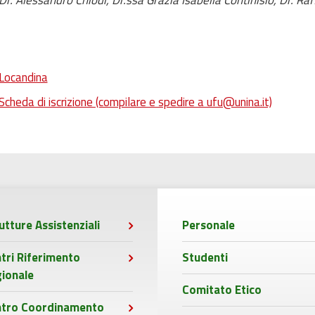
Dr. Alessandro Chiodi, Dr.ssa Grazia Isabella Continisio, Dr. Raf
Locandina
Scheda di iscrizione (compilare e spedire a ufu@unina.it)
utture Assistenziali
Personale
tri Riferimento
Studenti
ionale
Comitato Etico
ntro Coordinamento