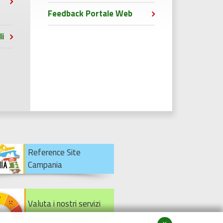
Feedback Portale Web
li
Reference Site
Campania
Valuta i nostri servizi