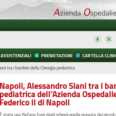
 ASSISTENZIALI
PRENOTAZIONI
CARTELLA CLINI
ani tra i bambini della Chirurgia pediatrica
Napoli, Alessandro Siani tra i ba
pediatrica dell’Azienda Ospedali
Federico II di Napoli
È stata una Befana fuori dagli schemi quella ricevuta dai piccoli os