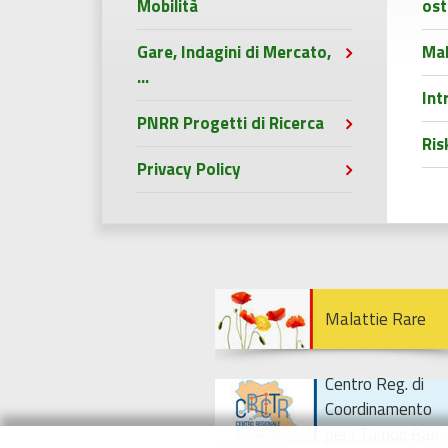
Mobilità
ost
Gare, Indagini di Mercato,
Mal
...
Int
PNRR Progetti di Ricerca
Ri
Privacy Policy
Malattie Rare
Centro Reg. di
Coordinamento
per i Tumori Rari