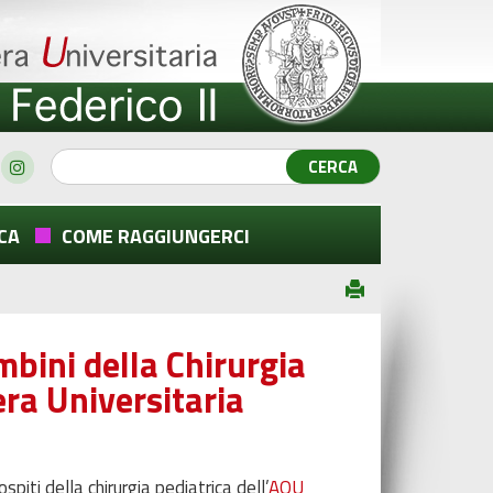
CA
COME RAGGIUNGERCI
mbini della Chirurgia
era Universitaria
piti della chirurgia pediatrica dell’
AOU