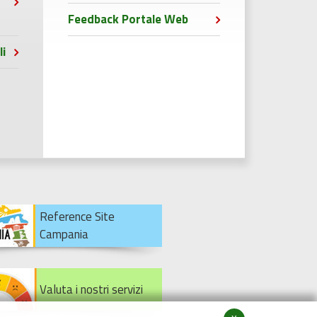
Feedback Portale Web
li
Reference Site
Campania
Valuta i nostri servizi