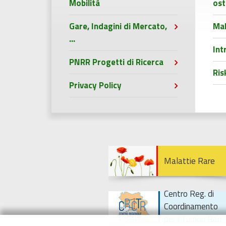
Mobilità
ost
Gare, Indagini di Mercato,
Mal
...
Int
PNRR Progetti di Ricerca
Ri
Privacy Policy
Malattie Rare
Centro Reg. di
Coordinamento
per i Tumori Rari