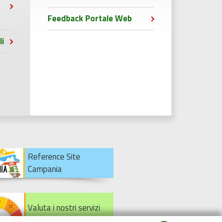
Feedback Portale Web
li
Reference Site
Campania
Valuta i nostri servizi