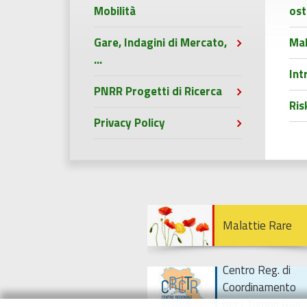
Mobilità
ost
Gare, Indagini di Mercato,
Mal
...
Int
PNRR Progetti di Ricerca
Ri
Privacy Policy
Malattie Rare
Centro Reg. di
Coordinamento
per i Tumori Rari