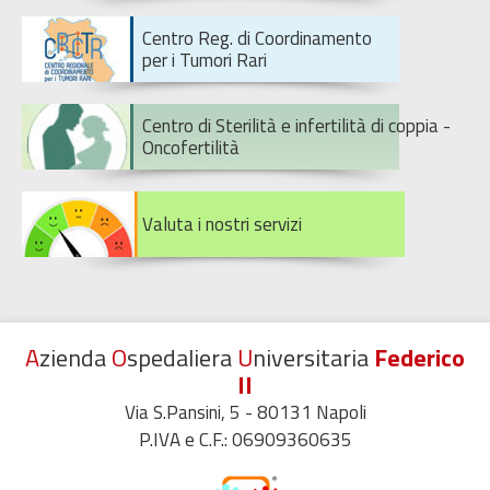
Centro Reg. di Coordinamento
per i Tumori Rari
Centro di Sterilità e infertilità di coppia -
Oncofertilità
Valuta i nostri servizi
A
zienda
O
spedaliera
U
niversitaria
Federico
II
Via S.Pansini, 5 - 80131 Napoli
P.IVA e C.F.: 06909360635