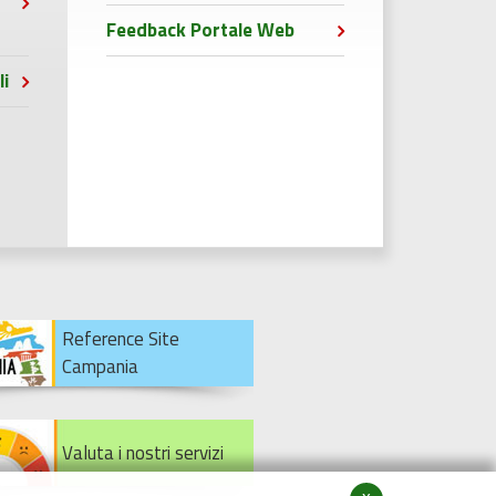
Feedback Portale Web
li
Reference Site
Campania
Valuta i nostri servizi