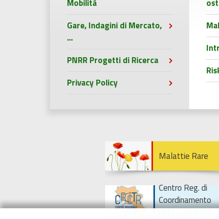
Mobilità
ost
Gare, Indagini di Mercato,
Mal
...
Int
PNRR Progetti di Ricerca
Ri
Privacy Policy
Malattie Rare
Centro Reg. di
Coordinamento
per i Tumori Rari