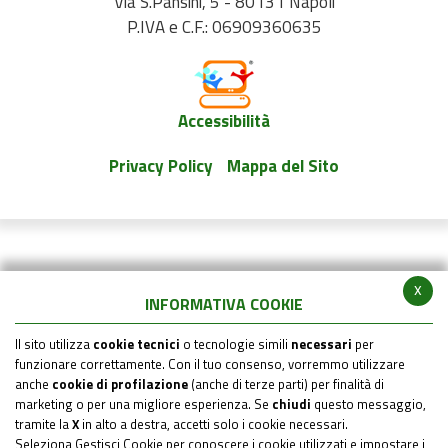
Via S.Pansini, 5 - 80131 Napoli
P.IVA e C.F.: 06909360635
Accessibilità
Privacy Policy
Mappa del Sito
x
INFORMATIVA COOKIE
Il sito utilizza
cookie tecnici
o tecnologie simili
necessari
per
funzionare correttamente. Con il tuo consenso, vorremmo utilizzare
anche
cookie di profilazione
(anche di terze parti) per finalità di
marketing o per una migliore esperienza. Se
chiudi
questo messaggio,
tramite la
X
in alto a destra, accetti solo i cookie necessari.
Seleziona Gestisci Cookie per conoscere i cookie utilizzati e impostare i