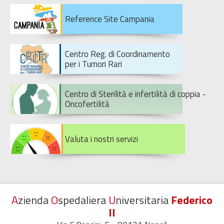
Reference Site Campania
Centro Reg. di Coordinamento
per i Tumori Rari
Centro di Sterilità e infertilità di coppia -
Oncofertilità
Valuta i nostri servizi
A
zienda
O
spedaliera
U
niversitaria
Federico
II