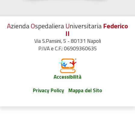
A
zienda
O
spedaliera
U
niversitaria
Federico
II
Via S.Pansini, 5 - 80131 Napoli
P.IVA e C.F.: 06909360635
Accessibilità
Privacy Policy
Mappa del Sito